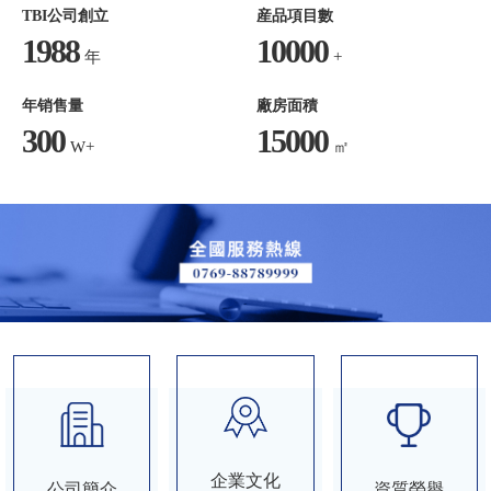
TBI公司創立
産品項目數
1988
10000
年
+
年销售量
廠房面積
300
15000
W+
㎡
企業文化
資質榮譽
公司簡介