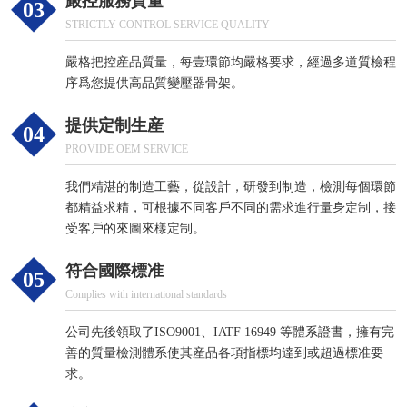
嚴控
服務質量
03
STRICTLY CONTROL SERVICE QUALITY
嚴格把控産品質量，每壹環節均嚴格要求，經過多道質檢程
序爲您提供高品質變壓器骨架。
提供
定制
生産
04
PROVIDE OEM SERVICE
我們精湛的制造工藝，從設計，研發到制造，檢測每個環節
都精益求精，可根據不同客戶不同的需求進行量身定制，接
受客戶的來圖來樣定制。
符合
國際
標准
05
Complies with international standards
公司先後領取了ISO9001、IATF 16949 等體系證書，擁有完
善的質量檢測體系使其産品各項指標均達到或超過標准要
求。