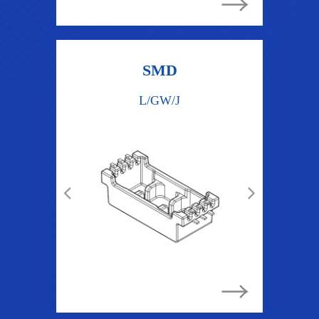
SMD
L/GW/J