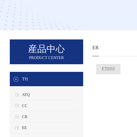
産品中心
ER
PRODUCT CENTER
ETD33
TH
ATQ
CC
CR
EE