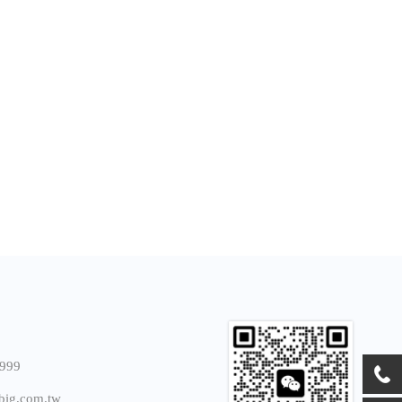
999
tbig.com.tw