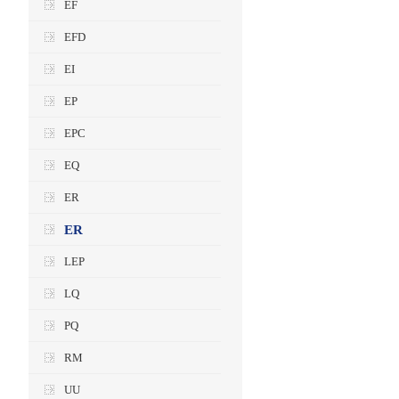
EF
EFD
EI
EP
EPC
EQ
ER
ER
LEP
LQ
PQ
RM
UU