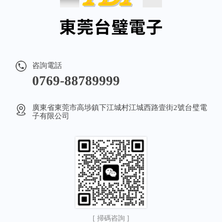
咨詢電話
0769-88789999
廣東省東莞市高埗鎮下江城村江城西路壹街2號台璧電
子有限公司
[ 掃碼咨詢 ]